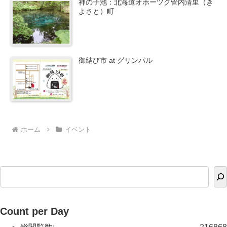
神の子池：北海道オホーツク管内清里（き
よさと）町
御結び市 at グリンパル
ホーム
イベント
Count per Day