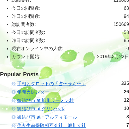
総閲覧数:
216868
今日の閲覧数:
68
昨日の閲覧数:
94
総訪問者数:
150669
今日の訪問者数:
58
昨日の訪問者数:
85
現在オンライン中の人数:
0
カウント開始:
2019年3月22日
Popular Posts
325
手相とタロットの「占〜せん〜」
26
年間カレンダー
12
御結び市 at 旭川ラーメン村
10
御結び市 at グリンパル
8
御結び市 at アルティモール
7
住友生命保険相互会社 旭川支社