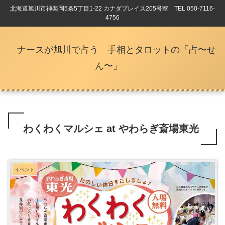
北海道旭川市神楽岡5条5丁目1-22 カナダプレイス205号室 TEL 050-7116-
4756
ナースが旭川で占う 手相とタロットの「占〜せ
ん〜」
わくわくマルシェ at やわらぎ斎場東光
イベント