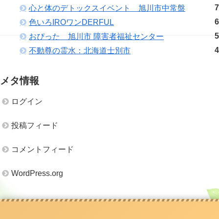
7
心と体のデトックスイベント 旭川市中常盤
6
色いろIROワンDERFUL
5
おぴった 旭川市 障害者福祉センター
4
不動尊の霊水：北海道士別市
メタ情報
ログイン
投稿フィード
コメントフィード
WordPress.org